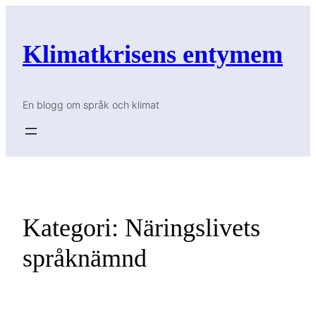
Hoppa
till
Klimatkrisens entymem
innehåll
En blogg om språk och klimat
Kategori:
Näringslivets
språknämnd